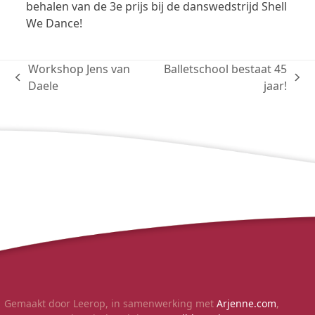
behalen van de 3e prijs bij de danswedstrijd Shell
We Dance!
Workshop Jens van
Balletschool bestaat 45
previous
next
Daele
jaar!
post:
post:
Gemaakt door Leerop, in samenwerking met
Arjenne.com
,