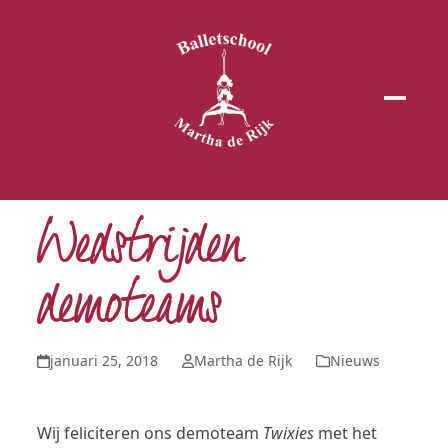
Open
Close
mobil
mobil
menu
menu
Wedstrijden
demoteams
januari 25, 2018
Martha de Rijk
Nieuws
Wij feliciteren ons demoteam
Twixies
met het