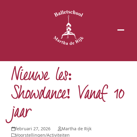
Open
Close
mobil
mobil
menu
menu
Nieuwe les:
Showdance! Vanaf 10
jaar
februari 27, 2026
Martha de Rijk
Voorstellingen/Activiteiten