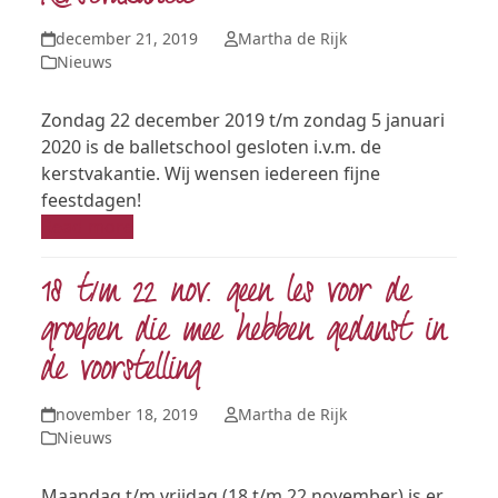
december 21, 2019
Martha de Rijk
Nieuws
Zondag 22 december 2019 t/m zondag 5 januari
2020 is de balletschool gesloten i.v.m. de
kerstvakantie. Wij wensen iedereen fijne
feestdagen!
Read more
18 t/m 22 nov. geen les voor de
groepen die mee hebben gedanst in
de voorstelling
november 18, 2019
Martha de Rijk
Nieuws
Maandag t/m vrijdag (18 t/m 22 november) is er