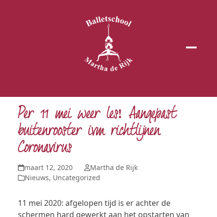
Open
Close
mobil
mobil
menu
menu
Per 11 mei weer les! Aangepast
buitenrooster ivm richtlijnen
Coronavirus
maart 12, 2020
Martha de Rijk
Nieuws
,
Uncategorized
11 mei 2020: afgelopen tijd is er achter de
schermen hard gewerkt aan het opstarten van