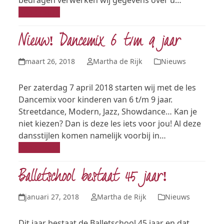
bedragen verwerken wij gegevens over u…
Read more
Nieuw! Dancemix 6 t/m 9 jaar
maart 26, 2018
Martha de Rijk
Nieuws
Per zaterdag 7 april 2018 starten wij met de les
Dancemix voor kinderen van 6 t/m 9 jaar.
Streetdance, Modern, Jazz, Showdance… Kan je
niet kiezen? Dan is deze les iets voor jou! Al deze
dansstijlen komen namelijk voorbij in…
Read more
Balletschool bestaat 45 jaar!
januari 27, 2018
Martha de Rijk
Nieuws
Dit jaar bestaat de Balletschool 45 jaar en dat